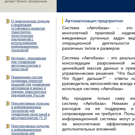
делают бизнес прозрачным
О практическом подходе
к реализации
Система «Автобаза» - это 
устойчивого развития
транспортно-
многолетней практикой наде
логистических
ежедневных рутинных задач ве
предприятий с
использованием
операционной деятельности 
информационных
различных типов и размеров.
технологий
Система «Автобаза» - это реальн
Интернет -приложения
для управления
консолидации разрозненной 
автотранспортом и
ценнейший массив данных и прев
логистикой
управленческие решения. “Что был
Применение систем
Что будет дальше?” - ответы н
поддержки принятия
руководитель автохозяйства всегда 
решений для управления
автопарком в малых и
используя систему «Автобаза»
средних транспортных
предприятиях России
Мы продаем только саму ин
систему «Автобаза». Никаких д
Перспективные подходы
и информационные
расходов на ее поддержку и
технологии для
сопровождение не требуется. Поль
управления логистикой и
автотранспортом (Ч. 2)
информационной системы могут р
ее многолетнюю эффективну
Перспективные подходы
дополнительных вложений.
и информационные
технологии для