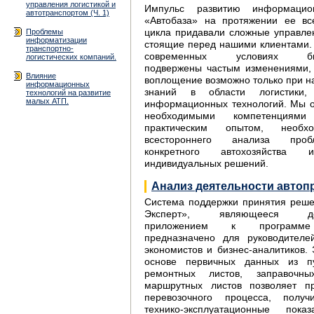
управления логистикой и
Импульс развитию информацио
автотранспортом (Ч. 1)
«Автобаза» на протяжении ее вс
Проблемы
цикла придавали сложные управлен
информатизации
стоящие перед нашими клиентами. 
транспортно-
современных условиях бизн
логистических компаний.
подвержены частым изменениями,
Влияние
воплощение возможно только при н
информационных
знаний в области логистики,
технологий на развитие
малых АТП.
информационных технологий. Мы 
необходимыми компетенциям
практическим опытом, необ
всестороннего анализа про
конкретного автохозяйства 
индивидуальных решений.
Анализ деятельности автоп
Система поддержки принятия реше
Эксперт», являющееся доп
приложением к программе
предназначено для руководителей
экономистов и бизнес-аналитиков.
основе первичных данных из пу
ремонтных листов, заправочны
маршрутных листов позволяет пр
перевозочного процесса, получ
технико-эксплуатационные по